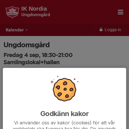
IK Nordia
Ungdomsgård
Logga in
Kalender
Ungdomsgård
Fredag 4 sep, 18:30-21:00
Samlingslokal+hallen
Samling: 18:30
Anmälan är öppen för ungdomsgårds alla medlemmar.
Logga
in här
Godkänn kakor
Vi använder oss av kakor (cookies) för att vår
webbplats ska fungera bra för dig. De används