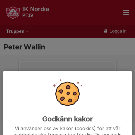
IK Nordia
PF19
Logga in
Truppen
Peter Wallin
Godkänn kakor
Vi använder oss av kakor (cookies) för att vår
Titel
Ledare
webbplats ska fungera bra för dig. De används