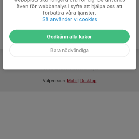
även för webbanalys i syfte att hjälpa oss att
Ålder
36 år
förbättra våra tjänster.
Så använder vi cookies
Godkänn alla kakor
Bara nödvändiga
För
smarta
idrottsföreningar
Välj version:
Mobil
|
Desktop