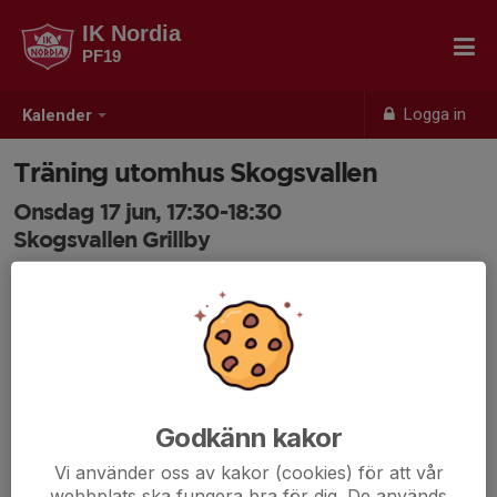
IK Nordia
PF19
Logga in
Kalender
Träning utomhus Skogsvallen
Onsdag 17 jun, 17:30-18:30
Skogsvallen Grillby
Samling: 17:30, Skogsvallen
Sista träningen för terminen.
Godkänn kakor
Vi använder oss av kakor (cookies) för att vår
webbplats ska fungera bra för dig. De används