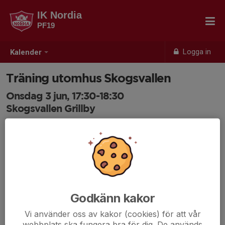
IK Nordia
PF19
Logga in
Kalender
Träning utomhus Skogsvallen
Onsdag 3 jun, 17:30-18:30
Skogsvallen Grillby
Samling: 17:30, Skogsvallen
Godkänn kakor
Vi använder oss av kakor (cookies) för att vår
webbplats ska fungera bra för dig. De används