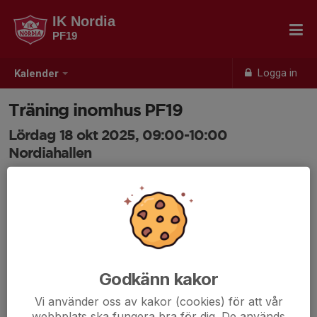
IK Nordia
PF19
Logga in
Kalender
Träning inomhus PF19
Lördag 18 okt 2025, 09:00-10:00
Nordiahallen
Samling: 09:00
Godkänn kakor
Vi använder oss av kakor (cookies) för att vår
webbplats ska fungera bra för dig. De används