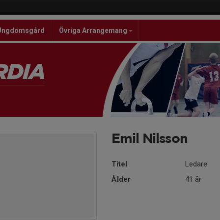
Ungdomsgård
Övriga Arrangemang
Emil Nilsson
Titel
Ledare
Ålder
41 år