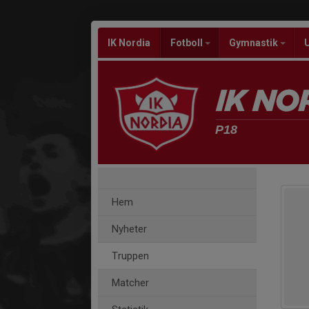
IK Nordia
Fotboll
Gymnastik
P18
Hem
Nyheter
Truppen
Matcher