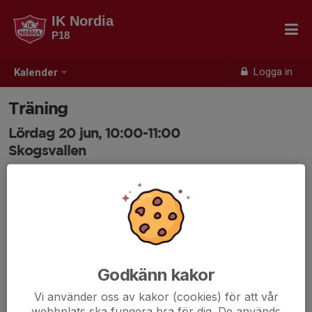
IK Nordia
P18
Logga in
Kalender
Träning
Lördag 20 jun, 10:00-11:00
Skogsvallen
Samling: 09:55
Godkänn kakor
Vi använder oss av kakor (cookies) för att vår
webbplats ska fungera bra för dig. De används