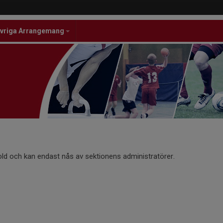
vriga Arrangemang
old och kan endast nås av sektionens administratörer.