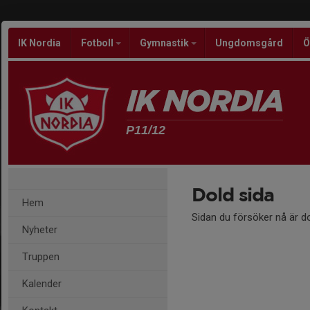
IK Nordia
Fotboll
Gymnastik
Ungdomsgård
Ö
P11/12
Dold sida
Hem
Sidan du försöker nå är d
Nyheter
Truppen
Kalender