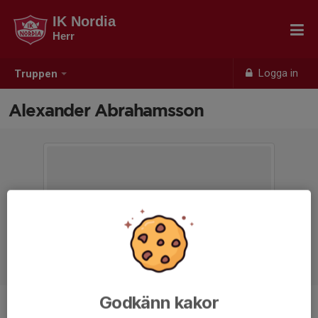
IK Nordia
Herr
Logga in
Truppen
Alexander Abrahamsson
Godkänn kakor
Position
Mittfältare