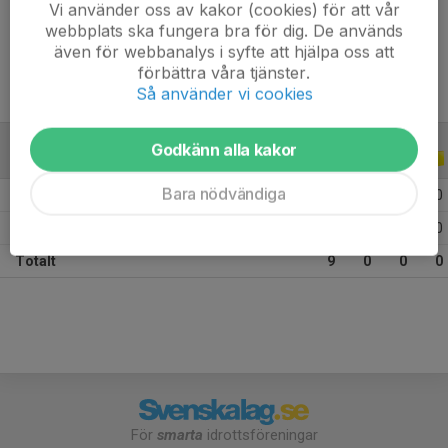
Vi använder oss av kakor (cookies) för att vår
Ålder
18 år
webbplats ska fungera bra för dig. De används
även för webbanalys i syfte att hjälpa oss att
förbättra våra tjänster.
Så använder vi cookies
Godkänn alla kakor
ALLA SERIER
ALLA ÅR
Bara nödvändiga
2026
7
0
0
0
2025
2
0
0
0
Totalt
9
0
0
0
För
smarta
idrottsföreningar