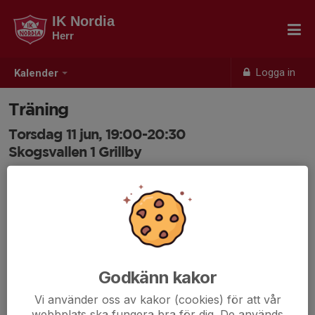
IK Nordia
Herr
Logga in
Kalender
Träning
Torsdag 11 jun, 19:00-20:30
Skogsvallen 1 Grillby
Samling: 18:30
Godkänn kakor
Vi använder oss av kakor (cookies) för att vår
webbplats ska fungera bra för dig. De används