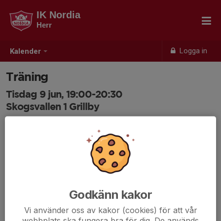
IK Nordia
Herr
Logga in
Kalender
Träning
Tisdag 9 jun, 19:00-20:30
Skogsvallen 1 Grillby
Samling: 18:30
Godkänn kakor
Vi använder oss av kakor (cookies) för att vår
webbplats ska fungera bra för dig. De används