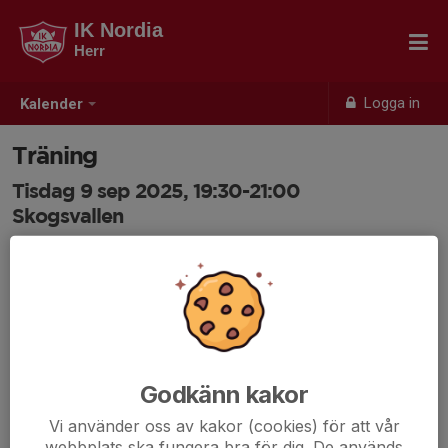
IK Nordia
Herr
Logga in
Kalender
Träning
Tisdag 9 sep 2025, 19:30-21:00
Skogsvallen
Samling: 19:30
Godkänn kakor
Vi använder oss av kakor (cookies) för att vår
webbplats ska fungera bra för dig. De används