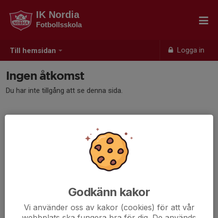
IK Nordia
Fotbollsskola
Logga in
Till hemsidan
Ingen åtkomst
Du har inte tillgång att se denna sida.
Godkänn kakor
Vi använder oss av kakor (cookies) för att vår
webbplats ska fungera bra för dig. De används