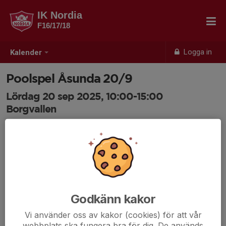
IK Nordia
F16/17/18
Logga in
Kalender
Poolspel Åsunda 20/9
Lördag 20 sep 2025, 10:00-15:00
Borgvallen
Samling: 09:30, Borgvallen
Hej. Här kommer en kallelse till poolspelet i Hummelsta
på Borgvallen. Sista anmälningsdatumet är på söndag
den 14/9.
Godkänn kakor
Tider och schema kommer senare beroende på om vi
Vi använder oss av kakor (cookies) för att vår
får ihop ett lag eller inte
webbplats ska fungera bra för dig. De används