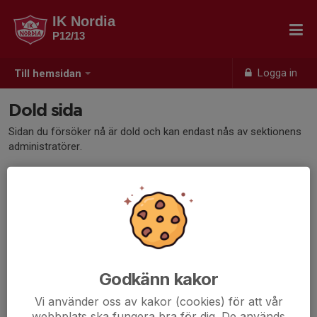
IK Nordia
P12/13
Logga in
Till hemsidan
Dold sida
Sidan du försöker nå är dold och kan endast nås av sektionens
administratörer.
Godkänn kakor
Vi använder oss av kakor (cookies) för att vår
webbplats ska fungera bra för dig. De används