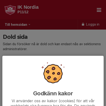
IK Nordia
P11/12
Logga in
Till hemsidan
Dold sida
Sidan du försöker nå är dold och kan endast nås av sektionens
administratörer.
Godkänn kakor
Vi använder oss av kakor (cookies) för att vår
webbplats ska fungera bra för dig. De används