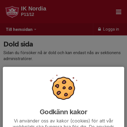
IK Nordia
P11/12
Logga in
Till hemsidan
Dold sida
Sidan du försöker nå är dold och kan endast nås av sektionens
administratörer.
Godkänn kakor
Vi använder oss av kakor (cookies) för att vår
webbplats ska fungera bra för dig. De används